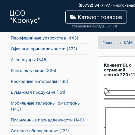
(85732) 34-7-77
(многокана
ЦСО
Каталог товаров
"Крокус"
товаров на складе: 37178
Периферийные устройства
(443)
Главная
КАНЦ
Офисные принадлежности
(372)
Аксессуары
(345)
Конверт DL с
отрывной
Комплектующие
(335)
лентой 220*1
Расходные материалы
(168)
Бумажная продукция
(151)
Мобильные телефоны, смартфоны
(143)
Письменные принадлежности
(140)
Сетевое оборудование
(122)