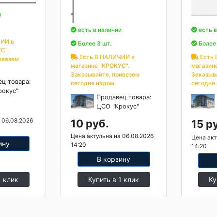
и
есть в наличии
есть в
ИИ в
Более 3 шт.
Более 
С".
Есть В НАЛИЧИИ в
Есть 
ивезем
магазине "КРОКУС".
магазин
Заказывайте, привезем
Заказыв
ец товара:
сегодня надом.
сегодня
рокус"
Продавец товара:
ЦСО "Крокус"
 06.08.2026
10 руб.
15 р
Цена актульна на 06.08.2026
Цена акт
ину
14:20
14:20
В корзину
1 клик
Купить в 1 клик
Ку