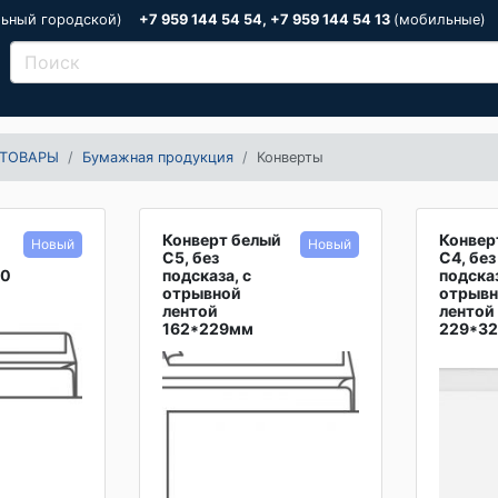
льный городской)
+7 959 144 54 54, +7 959 144 54 13
(мобильные)
ТОВАРЫ
Бумажная продукция
Конверты
Конверт белый
Конвер
С5, без
С4, без
10
подсказа, с
подсказ
отрывной
отрыв
лентой
лентой
162*229мм
229*3