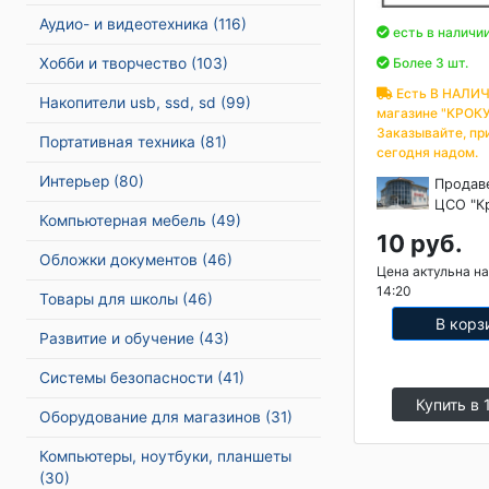
Аудио- и видеотехника
(116)
есть в наличи
Хобби и творчество
(103)
Более 3 шт.
Есть В НАЛИЧ
Накопители usb, ssd, sd
(99)
магазине "КРОКУ
Заказывайте, пр
Портативная техника
(81)
сегодня надом.
Интерьер
(80)
Продав
ЦСО "К
Компьютерная мебель
(49)
10 руб.
Обложки документов
(46)
Цена актульна на
14:20
Товары для школы
(46)
В корз
Развитие и обучение
(43)
Системы безопасности
(41)
Купить в 
Оборудование для магазинов
(31)
Компьютеры, ноутбуки, планшеты
(30)