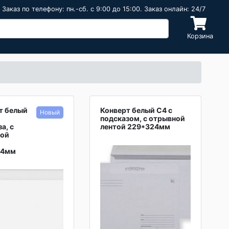
Заказ по телефону: пн.-сб. c 9:00 до 15:00. Заказ онлайн: 24/7
Корзина
т белый
Конверт белый С4 с
подсказом, с отрывной
а, с
лентой 229*324мм
ной
24мм