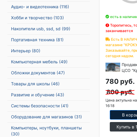
Аудио- и видеотехника
(116)
есть в наличи
Хобби и творчество
(103)
Торопитесь, т
Накопители usb, ssd, sd
(99)
заканчивается
Есть В НАЛИЧ
Портативная техника
(81)
магазине "КРОКУ
Заказывайте, пр
Интерьер
(80)
сегодня надом.
Компьютерная мебель
(49)
Продав
ЦСО "К
Обложки документов
(47)
780 руб.
Товары для школы
(46)
800 руб.
Развитие и обучение
(43)
Цена актульна на
Системы безопасности
(41)
16:18
В корз
Оборудование для магазинов
(31)
Купить в 
Компьютеры, ноутбуки, планшеты
(30)