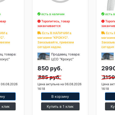
и
есть в наличии
есть в
овар
Торопитесь, товар
Торопи
заканчивается
заканчи
ИИ в
Есть В НАЛИЧИИ в
Есть 
С".
магазине "КРОКУС".
магазин
ивезем
Заказывайте, привезем
Заказыв
сегодня надом.
сегодня
ец товара:
Продавец товара:
рокус"
ЦСО "Крокус"
850 руб.
2990
885 руб.
3150
 06.08.2026
Цена актульна на 06.08.2026
Цена акт
16:18
16:18
ину
В корзину
1 клик
Купить в 1 клик
Ку