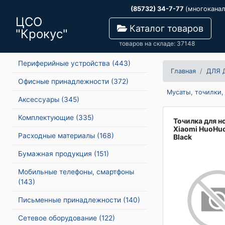
(85732) 34-7-77
(многокана
ЦСО
Каталог товаров
"Крокус"
товаров на складе: 37148
Периферийные устройства
(443)
Главная
ДЛЯ 
Офисные принадлежности
(372)
Мусаты, точилки,
Аксессуары
(345)
Комплектующие
(335)
Точилка для 
Xiaomi HuoHu
Расходные материалы
(168)
Black
Бумажная продукция
(151)
Мобильные телефоны, смартфоны
(143)
Письменные принадлежности
(140)
Сетевое оборудование
(122)