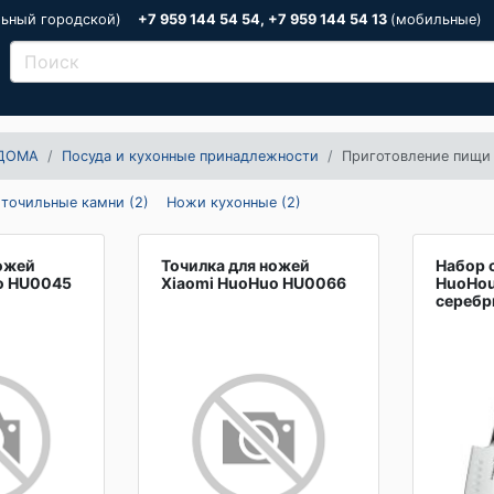
льный городской)
+7 959 144 54 54, +7 959 144 54 13
(мобильные)
ДОМА
Посуда и кухонные принадлежности
Приготовление пищи
 точильные камни (2)
Ножи кухонные (2)
ножей
Точилка для ножей
Набор 
o HU0045
Xiaomi HuoHuo HU0066
HuoHo
серебр