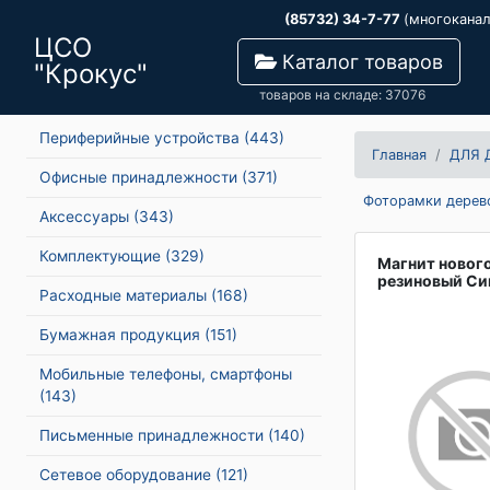
(85732) 34-7-77
(многокана
ЦСО
Каталог товаров
"Крокус"
товаров на складе: 37076
Периферийные устройства
(443)
Главная
ДЛЯ 
Офисные принадлежности
(371)
Фоторамки дерево
Аксессуары
(343)
Комплектующие
(329)
Магнит новог
резиновый Си
Расходные материалы
(168)
Бумажная продукция
(151)
Мобильные телефоны, смартфоны
(143)
Письменные принадлежности
(140)
Сетевое оборудование
(121)