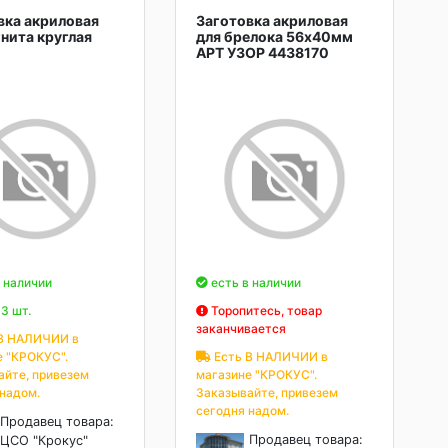
вка акриловая
Заготовка акриловая
гнита круглая
для брелока 56х40мм
АРТ УЗОР 4438170
 наличии
есть в наличии
3 шт.
Торопитесь, товар
заканчивается
В НАЛИЧИИ в
е "КРОКУС".
Есть В НАЛИЧИИ в
айте, привезем
магазине "КРОКУС".
 надом.
Заказывайте, привезем
сегодня надом.
Продавец товара:
Продавец товара:
ЦСО "Крокус"