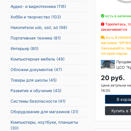
Аудио- и видеотехника
(116)
есть в наличи
Хобби и творчество
(103)
Торопитесь, т
Накопители usb, ssd, sd
(98)
заканчивается
Есть В НАЛИЧ
Портативная техника
(81)
магазине "КРОКУ
Заказывайте, пр
Интерьер
(80)
сегодня надом.
Компьютерная мебель
(49)
Продав
ЦСО "К
Обложки документов
(47)
20 руб.
Товары для школы
(45)
Цена актульна на
Развитие и обучение
(43)
16:30
В корз
Системы безопасности
(41)
Купить в 
Оборудование для магазинов
(31)
Компьютеры, ноутбуки, планшеты
(30)