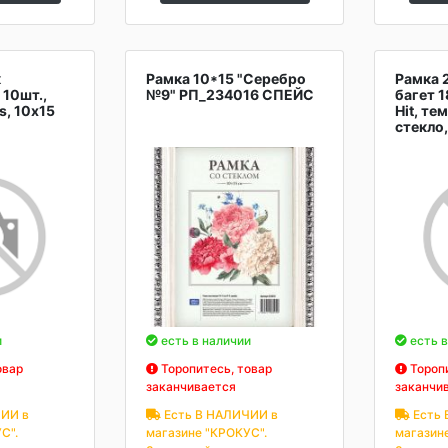
к
Рамка 10*15 "Серебро
Рамка 
10шт.,
№9" РП_234016 СПЕЙС
багет 1
s, 10х15
Hit, те
стекло
и
есть в наличии
есть в
овар
Торопитесь, товар
Торопи
заканчивается
заканчи
ИИ в
Есть В НАЛИЧИИ в
Есть 
С".
магазине "КРОКУС".
магазин