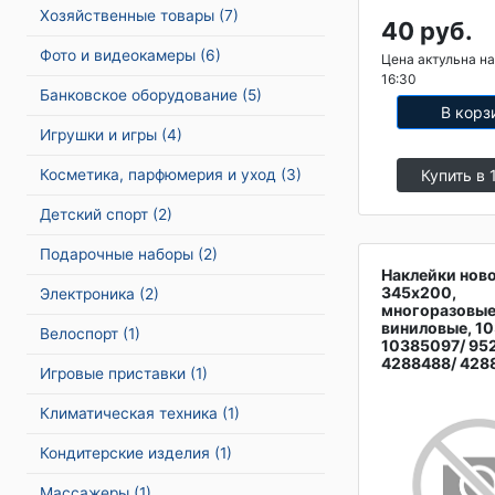
Хозяйственные товары
(7)
40 руб.
Фото и видеокамеры
(6)
Цена актульна на
16:30
Банковское оборудование
(5)
В корз
Игрушки и игры
(4)
Косметика, парфюмерия и уход
(3)
Купить в 
Детский спорт
(2)
Подарочные наборы
(2)
Наклейки нов
345х200,
Электроника
(2)
многоразовые
виниловые, 1
Велоспорт
(1)
10385097/ 95
4288488/ 428
Игровые приставки
(1)
Климатическая техника
(1)
Кондитерские изделия
(1)
Массажеры
(1)