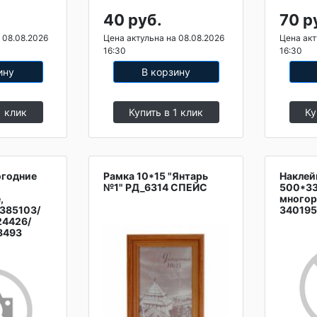
40 руб.
70 р
 08.08.2026
Цена актульна на 08.08.2026
Цена акт
16:30
16:30
ину
В корзину
1 клик
Купить в 1 клик
Ку
огодние
Рамка 10*15 "Янтарь
Наклей
№1" РД_6314 СПЕЙС
500*3
,
многор
0385103/
340195
24426/
8493