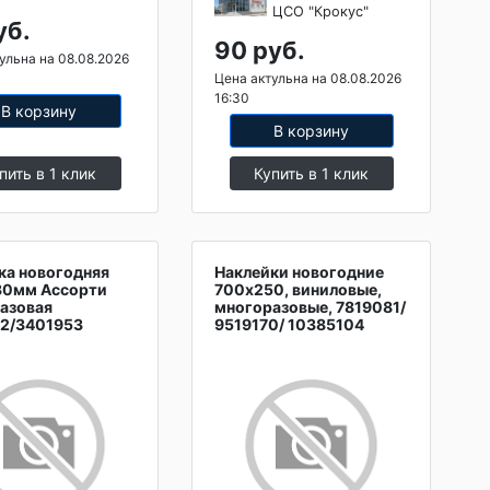
ЦСО "Крокус"
уб.
90 руб.
ульна на 08.08.2026
Цена актульна на 08.08.2026
16:30
В корзину
В корзину
пить в 1 клик
Купить в 1 клик
ка новогодняя
Наклейки новогодние
30мм Ассорти
700х250, виниловые,
азовая
многоразовые, 7819081/
2/3401953
9519170/ 10385104