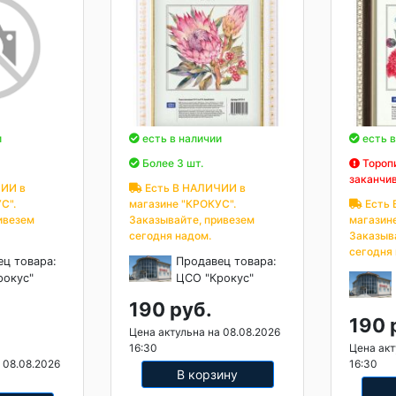
и
есть в наличии
есть в
Более 3 шт.
Торопи
заканчи
ИИ в
Есть В НАЛИЧИИ в
С".
магазине "КРОКУС".
Есть 
ивезем
Заказывайте, привезем
магазин
сегодня надом.
Заказыв
сегодня
ец товара:
Продавец товара:
рокус"
ЦСО "Крокус"
190 руб.
190 
Цена актульна на 08.08.2026
16:30
Цена акт
 08.08.2026
16:30
В корзину