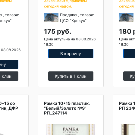
ивезем
Заказывайте, привезем
Заказыв
сегодня надом.
сегодня
ец товара:
Продавец товара:
рокус"
ЦСО "Крокус"
175 руб.
180 
Цена актульна на 08.08.2026
Цена акт
16:30
16:30
 08.08.2026
В корзину
ину
1 клик
Купить в 1 клик
Ку
0*15 со
Рамка 10*15 пластик.
Рамка 
тик, ДФР
"Белый/Золото №9"
РП 234
РП_247114