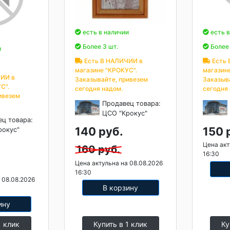
есть в наличии
есть в
Более 3 шт.
Более 
и
Есть В НАЛИЧИИ в
Есть 
магазине "КРОКУС".
магазин
ИИ в
Заказывайте, привезем
Заказыв
С".
сегодня надом.
сегодня
ивезем
Продавец товара:
ЦСО "Крокус"
ец товара:
140 руб.
150 
рокус"
Цена акт
160 руб.
16:30
Цена актульна на 08.08.2026
16:30
 08.08.2026
В корзину
ину
1 клик
Купить в 1 клик
Ку