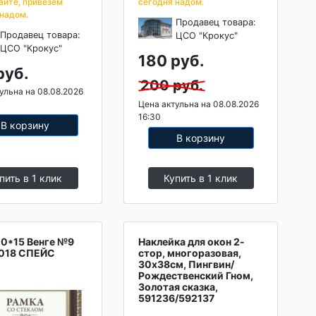
айте, привезем
сегодня надом.
 надом.
Продавец товара:
Продавец товара:
ЦСО "Крокус"
ЦСО "Крокус"
180 руб.
руб.
200 руб.
ульна на 08.08.2026
Цена актульна на 08.08.2026
16:30
В корзину
В корзину
пить в 1 клик
Купить в 1 клик
10*15 Венге №9
Наклейка для окон 2-
018 СПЕЙС
стор, многоразовая,
30х38см, Пингвин/
Рождественский Гном,
Золотая сказка,
591236/592137