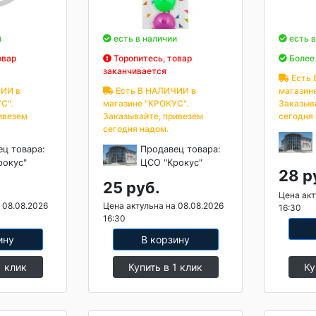
и
есть в наличии
есть в
овар
Торопитесь, товар
Более 
заканчивается
Есть 
ИИ в
Есть В НАЛИЧИИ в
магазин
С".
магазине "КРОКУС".
Заказыв
ивезем
Заказывайте, привезем
сегодня
сегодня надом.
ец товара:
Продавец товара:
рокус"
ЦСО "Крокус"
28 р
25 руб.
Цена акт
 08.08.2026
Цена актульна на 08.08.2026
16:30
16:30
ину
В корзину
1 клик
Купить в 1 клик
Ку