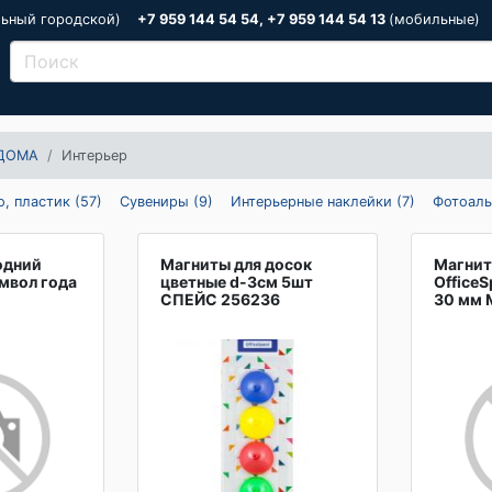
льный городской)
+7 959 144 54 54, +7 959 144 54 13
(мобильные)
ДОМА
Интерьер
, пластик (57)
Сувениры (9)
Интерьерные наклейки (7)
Фотоаль
одний
Магниты для досок
Магнит
мвол года
цветные d-3см 5шт
Office
СПЕЙС 256236
30 мм 