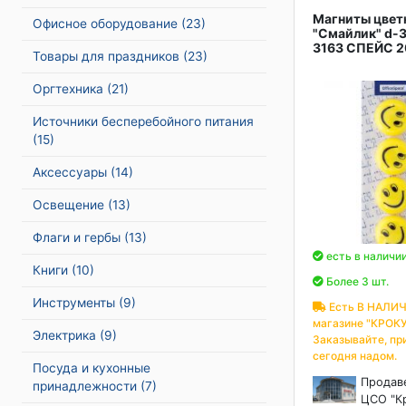
Магниты цвет
Офисное оборудование
(23)
"Смайлик" d-3
3163 СПЕЙС 2
Товары для праздников
(23)
Оргтехника
(21)
Источники бесперебойного питания
(15)
Аксессуары
(14)
Освещение
(13)
Флаги и гербы
(13)
есть в наличи
Книги
(10)
Более 3 шт.
Инструменты
(9)
Есть В НАЛИЧ
магазине "КРОКУ
Электрика
(9)
Заказывайте, пр
сегодня надом.
Посуда и кухонные
Продав
принадлежности
(7)
ЦСО "К