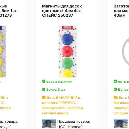
ные
Магниты для досок
Загото
,5см 1шт
цветные d-4см 4шт
для ма
01273
СПЕЙС 256237
40мм
и
есть в наличии
есть в
Более 3 шт.
Более 
ИИ в
Есть В НАЛИЧИИ в
Есть 
С".
магазине "КРОКУС".
магазин
ивезем
Заказывайте, привезем
Заказыв
сегодня надом.
сегодня
ец товара:
Продавец товара:
рокус"
ЦСО "Крокус"