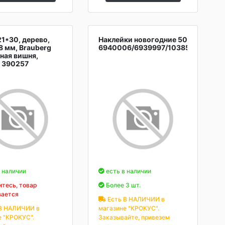
21*30, дерево,
Наклейки новогодние 500х330, мно
8 мм, Brauberg
6940006/6939997/10385243/49211
мная вишня,
, 390257
 наличии
есть в наличии
тесь, товар
Более 3 шт.
вается
Есть В НАЛИЧИИ в
В НАЛИЧИИ в
магазине "КРОКУС".
е "КРОКУС".
Заказывайте, привезем