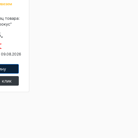
ивезем
ец товара:
рокус"
.
.
 09.08.2026
ину
1 клик