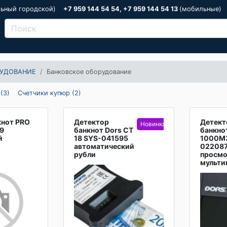
льный городской)
+7 959 144 54 54, +7 959 144 54 13
(мобильные)
УДОВАНИЕ
Банковское оборудование
(3)
Счетчики купюр (2)
кнот PRO
Детектор
Детект
49
банкнот Dors CT
банкно
й
18 SYS-041595
1000M3
автоматический
02208
рубли
просм
мульти