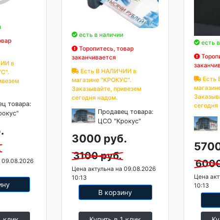
и
есть в наличии
овар
есть в
Торопитесь, товар
Торопи
заканчивается
ИИ в
заканчи
Есть В НАЛИЧИИ в
С".
Есть 
магазине "КРОКУС".
ивезем
магазин
Заказывайте, привезем
Заказыв
сегодня надом.
ец товара:
сегодня
Продавец товара:
рокус"
ЦСО "Крокус"
.
3000 руб.
5700
.
3100 руб.
 09.08.2026
6000
Цена актульна на 09.08.2026
Цена акт
10:13
ину
10:13
В корзину
1 клик
Купить в 1 клик
Ку