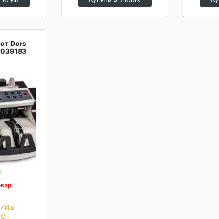
от Dors
-039183
и
овар
ИИ в
С".