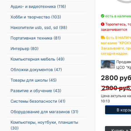
Аудио- и видеотехника
(116)
есть в наличи
Хобби и творчество
(103)
Торопитесь, т
Накопители usb, ssd, sd
(98)
заканчивается
Есть В НАЛИЧ
Портативная техника
(81)
магазине "КРОКУ
Заказывайте, пр
Интерьер
(80)
сегодня надом.
Компьютерная мебель
(49)
Продав
ЦСО "К
Обложки документов
(47)
2800 руб
Товары для школы
(45)
2900 руб
Развитие и обучение
(43)
Цена актульна на
Системы безопасности
(41)
10:13
В корз
Оборудование для магазинов
(31)
Компьютеры, ноутбуки, планшеты
(30)
Купить в 