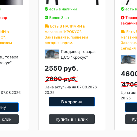
и
есть в наличии
есть в
овар
Более 3 шт.
Торопи
заканчи
Есть В НАЛИЧИИ в
ИИ в
магазине "КРОКУС".
Есть 
С".
Заказывайте, привезем
магазин
ивезем
сегодня надом.
Заказыв
сегодня
Продавец товара:
ец товара:
ЦСО "Крокус"
рокус"
2550 руб.
4600
2600 руб.
4700
Цена актульна на 07.08.2026
 07.08.2026
20:25
Цена акт
20:25
В корзину
ину
1 клик
Купить в 1 клик
Ку