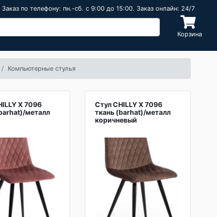
Заказ по телефону: пн.-сб. c 9:00 до 15:00. Заказ онлайн: 24/7
Корзина
Компьютерные стулья
HILLY X 7096
Стул CHILLY X 7096
barhat)/металл
ткань (barhat)/металл
коричневый