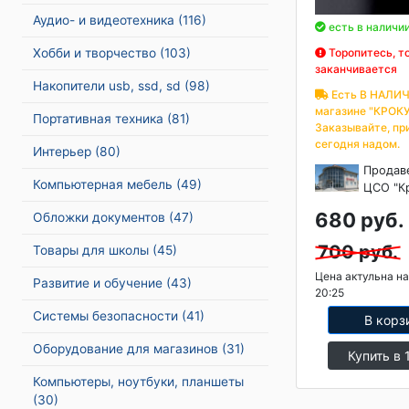
Аудио- и видеотехника
(116)
есть в наличи
Хобби и творчество
(103)
Торопитесь, т
заканчивается
Накопители usb, ssd, sd
(98)
Есть В НАЛИЧ
магазине "КРОКУ
Портативная техника
(81)
Заказывайте, пр
сегодня надом.
Интерьер
(80)
Продав
Компьютерная мебель
(49)
ЦСО "К
680 руб.
Обложки документов
(47)
700 руб.
Товары для школы
(45)
Цена актульна на
Развитие и обучение
(43)
20:25
Системы безопасности
(41)
В корз
Оборудование для магазинов
(31)
Купить в 
Компьютеры, ноутбуки, планшеты
(30)