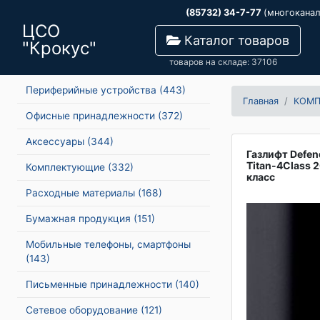
(85732) 34-7-77
(многокана
ЦСО
Каталог товаров
"Крокус"
товаров на складе: 37106
Периферийные устройства
(443)
Главная
КОМ
Офисные принадлежности
(372)
Аксессуары
(344)
Газлифт Defen
Titan-4Class 
Комплектующие
(332)
класс
Расходные материалы
(168)
Бумажная продукция
(151)
Мобильные телефоны, смартфоны
(143)
Письменные принадлежности
(140)
Сетевое оборудование
(121)