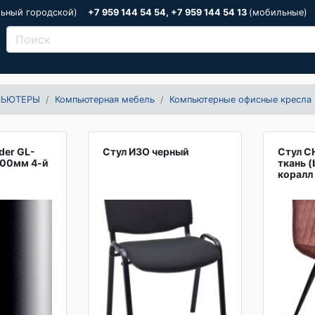
льный городской)
+7 959 144 54 54, +7 959 144 54 13
(мобильные)
ПЬЮТЕРЫ
Компьютерная мебель
Компьютерные офисные кресла
der GL-
Стул ИЗО черный
Стул C
200мм 4-й
ткань (
коралл