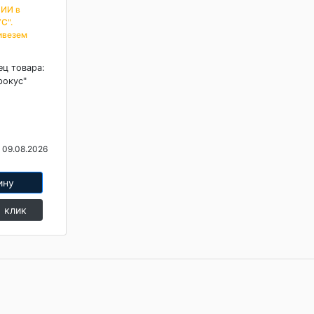
ИИ в
С".
ивезем
ец товара:
рокус"
 09.08.2026
ину
1 клик