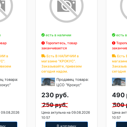
и
есть в наличии
есть в
овар
Торопитесь, товар
Торопи
заканчивается
заканчи
ИИ в
Есть В НАЛИЧИИ в
Есть 
С".
магазине "КРОКУС".
магазин
ивезем
Заказывайте, привезем
Заказыв
сегодня надом.
сегодня
ец товара:
Продавец товара:
рокус"
ЦСО "Крокус"
230 руб.
490 
250 руб.
500 
 09.08.2026
Цена актульна на 09.08.2026
Цена акт
10:57
10:57
ину
В корзину