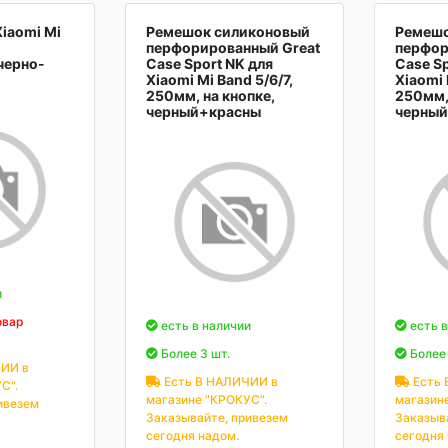
iaomi Mi
Ремешок силиконовый
Ремешо
перфорированный Great
перфор
черно-
Case Sport NK для
Case Sp
Xiaomi Mi Band 5/6/7,
Xiaomi 
250мм, на кнопке,
250мм,
черный+красны
черны
и
овар
есть в наличии
есть в
Более 3 шт.
Более 
ИИ в
Есть В НАЛИЧИИ в
Есть 
С".
магазине "КРОКУС".
магазин
ивезем
Заказывайте, привезем
Заказыв
сегодня надом.
сегодня