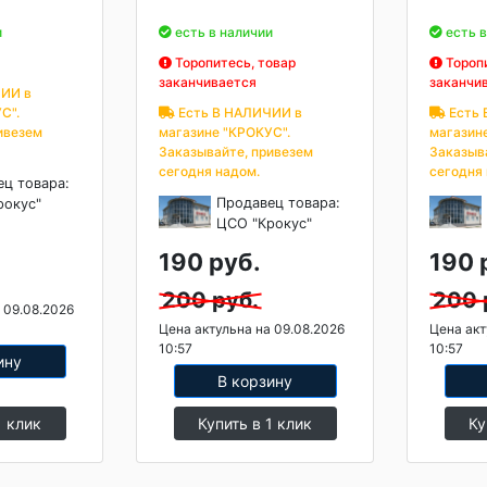
и
есть в наличии
есть в
Торопитесь, товар
Торопи
заканчивается
заканчи
ИИ в
С".
Есть В НАЛИЧИИ в
Есть 
ивезем
магазине "КРОКУС".
магазин
Заказывайте, привезем
Заказыв
сегодня надом.
сегодня
ец товара:
Продавец товара:
рокус"
ЦСО "Крокус"
190 руб.
190 
200 руб.
200 
 09.08.2026
Цена актульна на 09.08.2026
Цена акт
10:57
10:57
ину
В корзину
1 клик
Купить в 1 клик
Ку