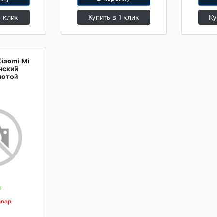
1 клик
Купить в 1 клик
Ку
iaomi Mi
нский
лотой
и
овар