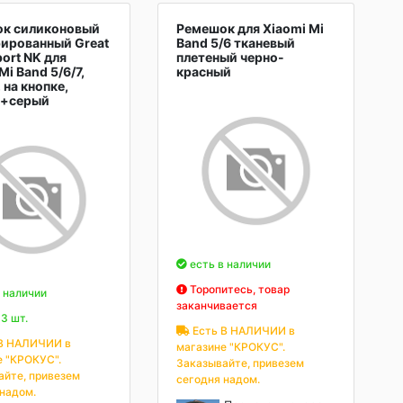
к силиконовый
Ремешок для Xiaomi Mi
ированный Great
Band 5/6 тканевый
ort NK для
плетеный черно-
Mi Band 5/6/7,
красный
 на кнопке,
й+серый
есть в наличии
Торопитесь, товар
 наличии
заканчивается
3 шт.
Есть В НАЛИЧИИ в
В НАЛИЧИИ в
магазине "КРОКУС".
е "КРОКУС".
Заказывайте, привезем
айте, привезем
сегодня надом.
 надом.