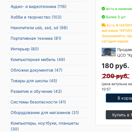
Аудио- и видеотехника
(116)
есть в наличи
Хобби и творчество
(103)
Более 3 шт.
Есть В НАЛИЧ
Накопители usb, ssd, sd
(98)
магазине "КРОКУ
Заказывайте, пр
Портативная техника
(81)
сегодня надом.
Интерьер
(80)
Продав
ЦСО "К
Компьютерная мебель
(49)
180 руб.
Обложки документов
(47)
200 руб.
Товары для школы
(45)
Цена актульна на
10:57
Развитие и обучение
(43)
В корз
Системы безопасности
(41)
Оборудование для магазинов
(31)
Купить в 
Компьютеры, ноутбуки, планшеты
(30)