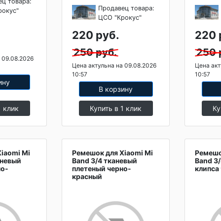
ец товара:
Продавец товара:
рокус"
ЦСО "Крокус"
220 руб.
220 
250 руб.
250 
 09.08.2026
Цена актульна на 09.08.2026
Цена акт
10:57
10:57
ину
В корзину
1 клик
Купить в 1 клик
Ку
iaomi Mi
Ремешок для Xiaomi Mi
Ремешо
аневый
Band 3/4 тканевый
Band 3
но-
плетеный черно-
клипса
красный