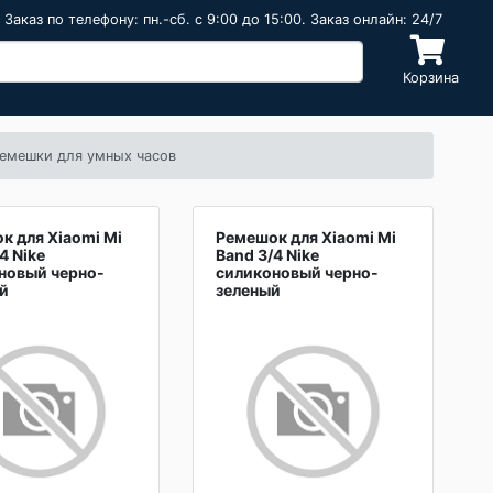
Заказ по телефону: пн.-сб. c 9:00 до 15:00. Заказ онлайн: 24/7
Корзина
емешки для умных часов
к для Xiaomi Mi
Ремешок для Xiaomi Mi
4 Nike
Band 3/4 Nike
новый черно-
силиконовый черно-
й
зеленый