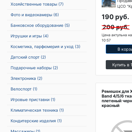
Продав
Хозяйственные товары
(7)
ЦСО "К
Фото и видеокамеры
(6)
190 руб.
Банковское оборудование
(5)
200 руб.
Цена актульна на
Игрушки и игры
(4)
10:57
Косметика, парфюмерия и уход
(3)
В корз
Детский спорт
(2)
Купить в 
Подарочные наборы
(2)
Электроника
(2)
Велоспорт
(1)
Ремешок для X
Band 4/5/6 тк
Игровые приставки
(1)
плетеный чер
красный
Климатическая техника
(1)
Кондитерские изделия
(1)
Массажеры
(1)