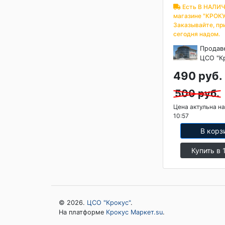
Есть В НАЛИЧ
магазине "КРОКУ
Заказывайте, пр
сегодня надом.
Продав
ЦСО "К
490 руб.
500 руб.
Цена актульна на
10:57
В корз
Купить в 
© 2026.
ЦСО "Крокус"
.
На платформе
Крокус Маркет.su
.