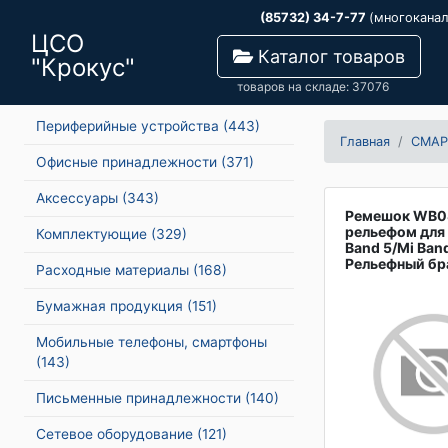
(85732) 34-7-77
(многокана
ЦСО
Каталог товаров
"Крокус"
товаров на складе: 37076
Периферийные устройства
(443)
Главная
СМАР
Офисные принадлежности
(371)
Аксессуары
(343)
Ремешок WB0
рельефом для 
Комплектующие
(329)
Band 5/Mi Band
Рельефный бр
Расходные материалы
(168)
Бумажная продукция
(151)
Мобильные телефоны, смартфоны
(143)
Письменные принадлежности
(140)
Сетевое оборудование
(121)