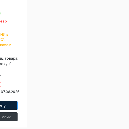
и
овар
ИИ в
С".
ивезем
ец товара:
рокус"
.
 07.08.2026
ину
1 клик