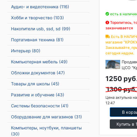
Аудио- и видеотехника
(116)
есть в наличи
Хобби и творчество
(103)
Торопитесь, т
заканчивается
Накопители usb, ssd, sd
(99)
Есть В НАЛИЧ
Портативная техника
(81)
магазине "КРОКУ
Заказывайте, пр
Интерьер
(80)
сегодня надом.
Компьютерная мебель
(49)
Продав
ЦСО "К
Обложки документов
(47)
1250 руб
Товары для школы
(45)
1300 руб.
Развитие и обучение
(43)
Цена актульна на
12:47
Системы безопасности
(41)
В корз
Оборудование для магазинов
(31)
Купить в 
Компьютеры, ноутбуки, планшеты
(30)