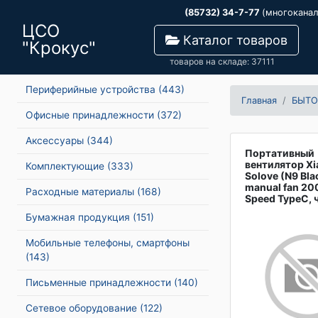
(85732) 34-7-77
(многокана
ЦСО
Каталог товаров
"Крокус"
товаров на складе: 37111
Периферийные устройства
(443)
Главная
БЫТО
Офисные принадлежности
(372)
Аксессуары
(344)
Портативный
вентилятор Xi
Комплектующие
(333)
Solove (N9 Bla
manual fan 2
Расходные материалы
(168)
Speed TypeC, 
Бумажная продукция
(151)
Мобильные телефоны, смартфоны
(143)
Письменные принадлежности
(140)
Сетевое оборудование
(122)