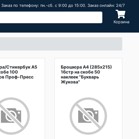
Заказ по телефону: пн.-сб. c 9:00 до 15:00. Заказ онлайн: 24/7
Корзина
и
а/Стикербук А5
Брошюра А4 (285х215)
кобе 100
16стр на скобе 50
ов Проф-Пресс
наклеек "Букварь
Жукова"