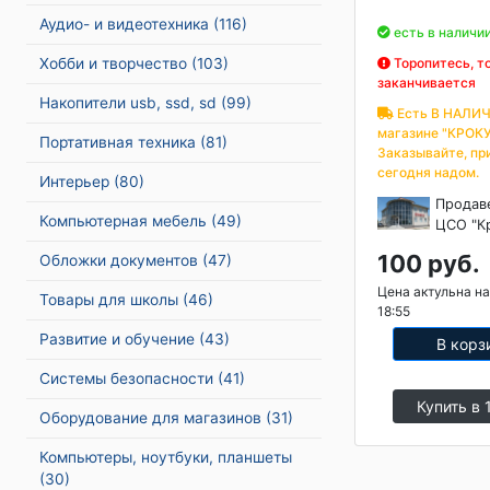
Аудио- и видеотехника
(116)
есть в наличи
Хобби и творчество
(103)
Торопитесь, т
заканчивается
Накопители usb, ssd, sd
(99)
Есть В НАЛИЧ
магазине "КРОКУ
Портативная техника
(81)
Заказывайте, пр
сегодня надом.
Интерьер
(80)
Продав
Компьютерная мебель
(49)
ЦСО "К
100 руб.
Обложки документов
(47)
Цена актульна на
Товары для школы
(46)
18:55
Развитие и обучение
(43)
В корз
Системы безопасности
(41)
Купить в 
Оборудование для магазинов
(31)
Компьютеры, ноутбуки, планшеты
(30)