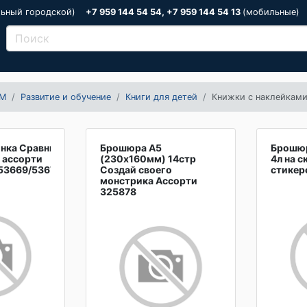
льный городской)
+7 959 144 54 54, +7 959 144 54 13
(мобильные)
М
Развитие и обучение
Книги для детей
Книжки с наклейкам
нка Сравни,
Брошюра А5
Брошюр
. ассорти
(230х160мм) 14стр
4л на с
53669/53670
Создай своего
стикер
монстрика Ассорти
325878