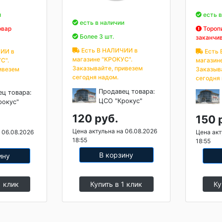
и
есть в
есть в наличии
овар
Торопи
Более 3 шт.
заканчи
Есть В НАЛИЧИИ в
ИИ в
Есть 
магазине "КРОКУС".
С".
магазин
Заказывайте, привезем
ивезем
Заказыв
сегодня надом.
сегодня
Продавец товара:
ец товара:
ЦСО "Крокус"
рокус"
120 руб.
150 
Цена актульна на 06.08.2026
 06.08.2026
Цена акт
18:55
18:55
В корзину
ину
1 клик
Купить в 1 клик
Ку