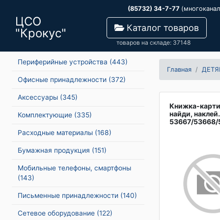
(85732) 34-7-77
(многокана
ЦСО
Каталог товаров
"Крокус"
товаров на складе: 37148
Периферийные устройства
(443)
Главная
ДЕТЯ
Офисные принадлежности
(372)
Аксессуары
(345)
Книжка-карти
найди, наклей
Комплектующие
(335)
53667/53668/
Расходные материалы
(168)
Бумажная продукция
(151)
Мобильные телефоны, смартфоны
(143)
Письменные принадлежности
(140)
Сетевое оборудование
(122)