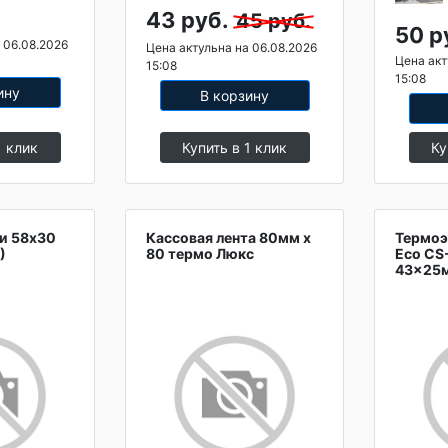
43 руб.
45 руб.
50 р
 06.08.2026
Цена актульна на 06.08.2026
Цена акт
15:08
15:08
ину
В корзину
1 клик
Купить в 1 клик
Ку
и 58х30
Кассовая лента 80мм х
Термоэ
)
80 термо Люкс
Eco CS
43x25м