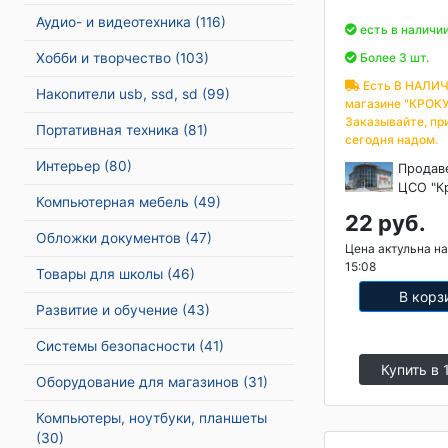
Аудио- и видеотехника
(116)
есть в наличи
Хобби и творчество
(103)
Более 3 шт.
Есть В НАЛИЧ
Накопители usb, ssd, sd
(99)
магазине "КРОКУ
Заказывайте, пр
Портативная техника
(81)
сегодня надом.
Интерьер
(80)
Продав
ЦСО "К
Компьютерная мебель
(49)
22 руб.
Обложки документов
(47)
Цена актульна на
15:08
Товары для школы
(46)
В корз
Развитие и обучение
(43)
Системы безопасности
(41)
Купить в 
Оборудование для магазинов
(31)
Компьютеры, ноутбуки, планшеты
(30)