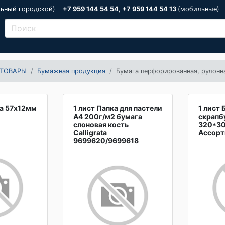
льный городской)
+7 959 144 54 54, +7 959 144 54 13
(мобильные)
ТОВАРЫ
Бумажная продукция
Бумага перфорированная, рулонн
та 57х12мм
1 лист Папка для пастели
1 лист 
А4 200г/м2 бумага
скрапб
слоновая кость
320*30
Calligrata
Ассорт
9699620/9699618