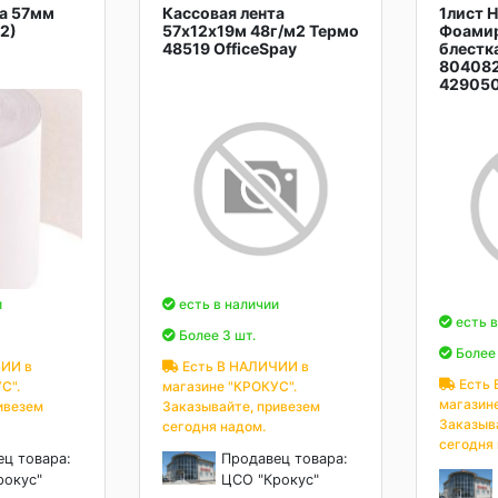
та 57мм
Кассовая лента
1лист 
2)
57х12х19м 48г/м2 Термо
Фоамир
48519 OfficeSpay
блестк
80408
42905
и
есть в наличии
есть в
Более 3 шт.
Более 
ИИ в
Есть В НАЛИЧИИ в
Есть 
С".
магазине "КРОКУС".
магазин
ивезем
Заказывайте, привезем
Заказыв
сегодня надом.
сегодня
ец товара:
Продавец товара:
рокус"
ЦСО "Крокус"