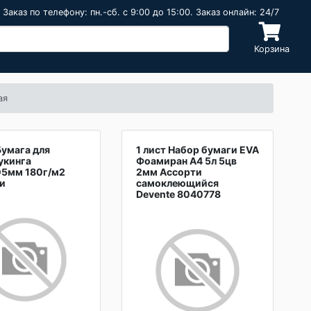
Заказ по телефону: пн.-сб. c 9:00 до 15:00. Заказ онлайн: 24/7
Корзина
ая
Бумага для
1 лист Набор бумаги EVA
укинга
Фоамиран А4 5л 5цв
5мм 180г/м2
2мм Ассорти
и
самоклеющийся
Devente 8040778