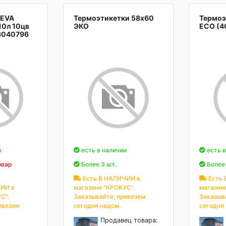
 EVA
Термоэтикетки 58х60
Термоэ
10л 10цв
ЭКО
ECO (4
8040796
и
есть в наличии
есть в
овар
Более 3 шт.
Более 
Есть В НАЛИЧИИ в
Есть 
ИИ в
магазине "КРОКУС".
магазин
С".
Заказывайте, привезем
Заказыв
ивезем
сегодня надом.
сегодня
Продавец товара: