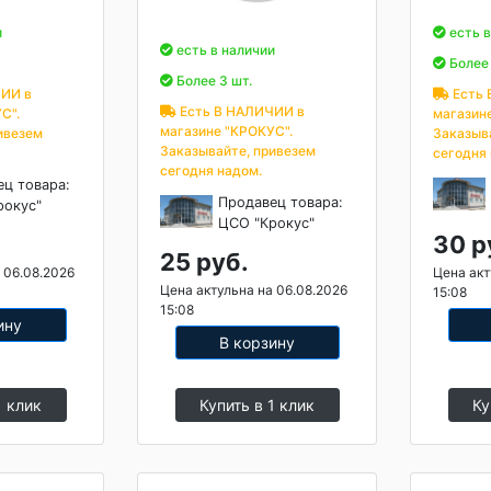
и
есть в
есть в наличии
Более 
Более 3 шт.
ИИ в
Есть 
Есть В НАЛИЧИИ в
С".
магазин
магазине "КРОКУС".
ивезем
Заказыв
Заказывайте, привезем
сегодня
сегодня надом.
ец товара:
Продавец товара:
рокус"
ЦСО "Крокус"
30 р
25 руб.
 06.08.2026
Цена акт
Цена актульна на 06.08.2026
15:08
15:08
ину
В корзину
1 клик
Купить в 1 клик
Ку