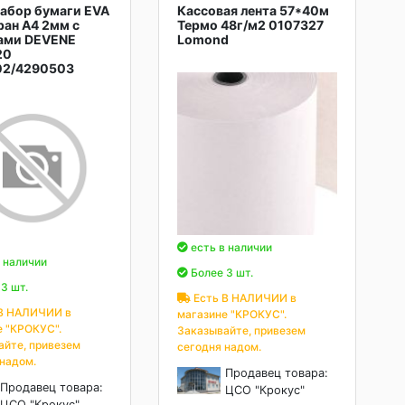
Набор бумаги EVA
Кассовая лента 57*40м
ан А4 2мм с
Термо 48г/м2 0107327
ами DEVENE
Lomond
20
02/4290503
есть в наличии
 наличии
Более 3 шт.
3 шт.
Есть В НАЛИЧИИ в
В НАЛИЧИИ в
магазине "КРОКУС".
е "КРОКУС".
Заказывайте, привезем
айте, привезем
сегодня надом.
 надом.
Продавец товара:
Продавец товара:
ЦСО "Крокус"
ЦСО "Крокус"