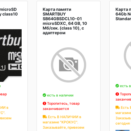
 microSD
Карта памяти
Карта 
 class10
SMARTBUY
64Gb N
SB64GBSDCL10-01
Standar
microSDXC, 64 GB, 10
Мб/сек. (class 10), с
адаптером
и
есть в
овар
Торопи
есть в наличии
заканчи
Торопитесь, товар
ИИ в
Есть 
заканчивается
С".
магазин
Есть В НАЛИЧИИ в
ивезем
Заказыв
магазине "КРОКУС".
сегодня
Заказывайте, привезем