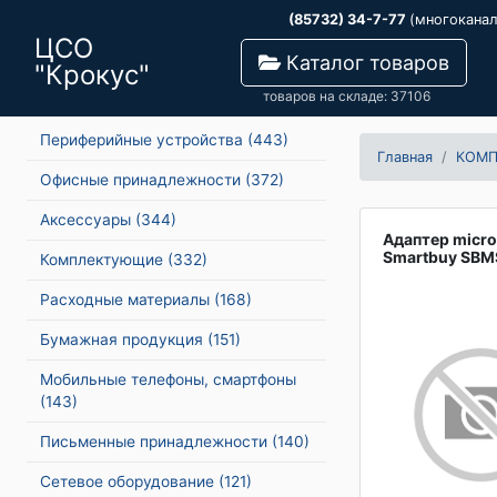
(85732) 34-7-77
(многокана
ЦСО
Каталог товаров
"Крокус"
товаров на складе: 37106
Периферийные устройства
(443)
Главная
КОМ
Офисные принадлежности
(372)
Аксессуары
(344)
Адаптер micr
Smartbuy SB
Комплектующие
(332)
Расходные материалы
(168)
Бумажная продукция
(151)
Мобильные телефоны, смартфоны
(143)
Письменные принадлежности
(140)
Сетевое оборудование
(121)