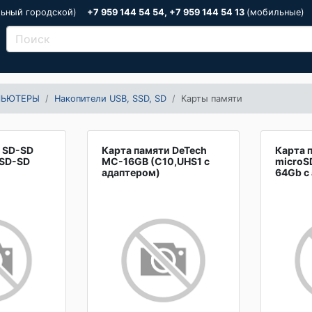
льный городской)
+7 959 144 54 54, +7 959 144 54 13
(мобильные)
ПЬЮТЕРЫ
Накопители USB, SSD, SD
Карты памяти
o SD-SD
Карта памяти DeTech
Карта 
MSD-SD
MC-16GB (C10,UHS1 с
microS
адаптером)
64Gb с