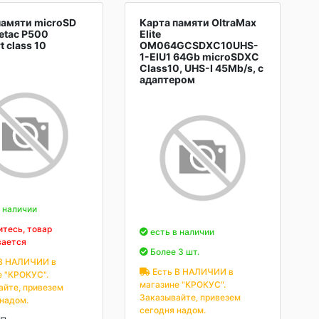
памяти microSD
Карта памяти OltraMax
etac P500
Elite
t class 10
OM064GCSDXC10UHS-
1-ElU1 64Gb microSDXC
Class10, UHS-I 45Mb/s, с
адаптером
 наличии
тесь, товар
есть в наличии
вается
Более 3 шт.
В НАЛИЧИИ в
Есть В НАЛИЧИИ в
е "КРОКУС".
магазине "КРОКУС".
айте, привезем
Заказывайте, привезем
 надом.
сегодня надом.