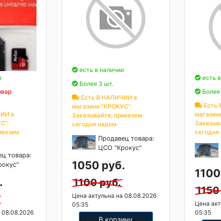
есть в наличии
и
есть в
Более 3 шт.
овар
Более 
Есть В НАЛИЧИИ в
Есть 
магазине "КРОКУС".
ИИ в
магазин
Заказывайте, привезем
С".
Заказыв
сегодня надом.
ивезем
сегодня
Продавец товара:
ЦСО "Крокус"
ец товара:
1050 руб.
рокус"
1100
.
1100 руб.
1150
Цена актульна на 08.08.2026
Цена акт
05:35
 08.08.2026
05:35
В корзину