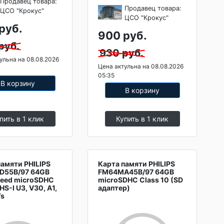
Продавец товара:
Продавец товара:
ЦСО "Крокус"
ЦСО "Крокус"
руб.
900 руб.
руб.
930 руб.
ульна на 08.08.2026
Цена актульна на 08.08.2026
05:35
В корзину
В корзину
пить в 1 клик
Купить в 1 клик
памяти PHILIPS
Карта памяти PHILIPS
D55B/97 64GB
FM64MA45B/97 64GB
peed microSDHC
microSDHC Class 10 (SD
HS-I U3, V30, A1,
адаптер)
/s