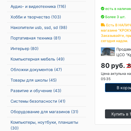
Аудио- и видеотехника
(116)
есть в наличи
Хобби и творчество
(103)
Более 3 шт.
Есть В НАЛИЧ
Накопители usb, ssd, sd
(98)
магазине "КРОКУ
Заказывайте, пр
Портативная техника
(81)
сегодня надом.
Интерьер
(80)
Продав
ЦСО "К
Компьютерная мебель
(49)
80 руб.
8
Обложки документов
(47)
Цена актульна на
05:35
Товары для школы
(45)
В корз
Развитие и обучение
(43)
Системы безопасности
(41)
Оборудование для магазинов
(31)
Купить в 
Компьютеры, ноутбуки, планшеты
(30)