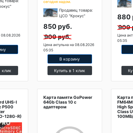
ец товара:
сегодня надом.
рокус"
Продавец товара:
880 
ЦСО "Крокус"
850 руб.
900 
 08.08.2026
Цена акт
900 руб.
05:35
Цена актульна на 08.08.2026
ину
05:35
В корзину
1 клик
Купить в 1 клик
Ку
Карта памяти GoPower
Карта 
rd UHS-I
64Gb Class 10 с
FM64M
c P500
адаптером
High S
ter
Class U
O-128G-R)
100MB