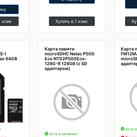
ину
1 клик
Купить в 1 клик
Ку
Карта памяти
Карта 
S-I
microSDHC Netac P500
FM12MA
vas 64GB
Eco NT02P500Eco-
microS
128G-R 128GB (с SD
адапте
адаптером)
и
есть в
есть в наличии