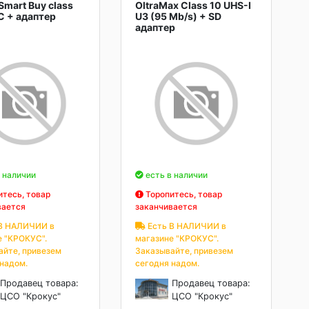
mart Buy class
OltraMax Class 10 UHS-I
C + адаптер
U3 (95 Mb/s) + SD
адаптер
 наличии
есть в наличии
тесь, товар
Торопитесь, товар
вается
заканчивается
В НАЛИЧИИ в
Есть В НАЛИЧИИ в
е "КРОКУС".
магазине "КРОКУС".
айте, привезем
Заказывайте, привезем
 надом.
сегодня надом.
Продавец товара:
Продавец товара:
ЦСО "Крокус"
ЦСО "Крокус"