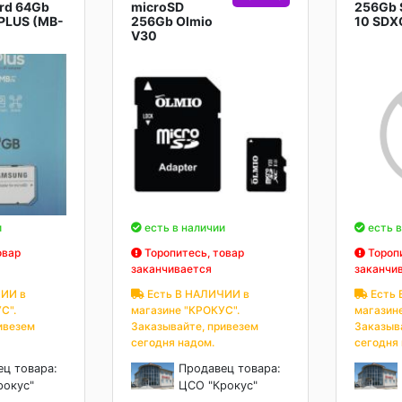
rd 64Gb
microSD
256Gb S
PLUS (MB-
256Gb Olmio
10 SDX
V30
и
есть в наличии
есть в
овар
Торопитесь, товар
Торопи
заканчивается
заканчи
ИИ в
Есть В НАЛИЧИИ в
Есть 
С".
магазине "КРОКУС".
магазин
ивезем
Заказывайте, привезем
Заказыв
сегодня надом.
сегодня
ец товара:
Продавец товара:
рокус"
ЦСО "Крокус"