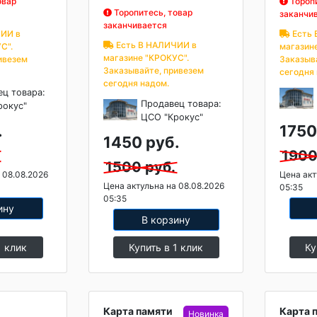
овар
Торопи
Торопитесь, товар
заканчи
заканчивается
ИИ в
Есть 
Есть В НАЛИЧИИ в
С".
магазин
магазине "КРОКУС".
ивезем
Заказыв
Заказывайте, привезем
сегодня
сегодня надом.
ец товара:
Продавец товара:
рокус"
ЦСО "Крокус"
.
1750
1450 руб.
1900
1500 руб.
 08.08.2026
Цена акт
Цена актульна на 08.08.2026
05:35
05:35
ину
В корзину
1 клик
Купить в 1 клик
Ку
Карта памяти
Карта 