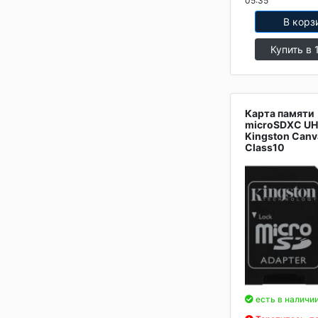
05:35
В корз
Купить в 
Карта памяти
microSDXC UH
Kingston Can
Class10
есть в наличи