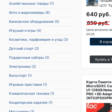
Продав
Хозяйственные товары
(7)
ЦСО "К
Фото и видеокамеры
(6)
640 руб.
Банковское оборудование
(5)
650 руб.
Цена актульна на
Игрушки и игры
(4)
05:35
Косметика, парфюмерия и уход
(3)
В корз
Детский спорт
(2)
Подарочные наборы
(2)
Купить в 
Электроника
(2)
Велоспорт
(1)
Карта Памяти
Игровые приставки
(1)
MicroSDXC Ca
U1 128GB Neta
Климатическая техника
(1)
PRO +SD Adap
(NT02P500PR
Кондитерские изделия
(1)
Массажеры
(1)