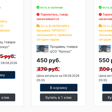
и
есть в наличии
есть в
Торопитесь, товар
Торопи
заканчивается
заканчи
ИИ в
С".
Есть В НАЛИЧИИ в
Есть 
ивезем
магазине "КРОКУС".
магазин
Заказывайте, привезем
Заказыв
сегодня надом.
сегодня
ец товара:
Продавец товара:
рокус"
ЦСО "Крокус"
5 руб.
450 руб.
550 
 08.08.2026
470 руб.
600 
ину
Цена актульна на 08.08.2026
Цена акт
05:35
05:35
В корзину
1 клик
Купить в 1 клик
Ку