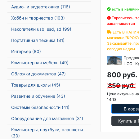
Аудио- и видеотехника
(116)
есть в наличи
Хобби и творчество
(103)
Торопитесь, т
заканчивается
Накопители usb, ssd, sd
(99)
Есть В НАЛИЧ
магазине "КРОКУ
Портативная техника
(81)
Заказывайте, пр
сегодня надом.
Интерьер
(80)
Продав
Компьютерная мебель
(49)
ЦСО "К
800 руб.
Обложки документов
(47)
850 руб.
Товары для школы
(45)
Цена актульна на
Развитие и обучение
(43)
14:18
Системы безопасности
(41)
В корз
Оборудование для магазинов
(31)
Купить в 
Компьютеры, ноутбуки, планшеты
(30)