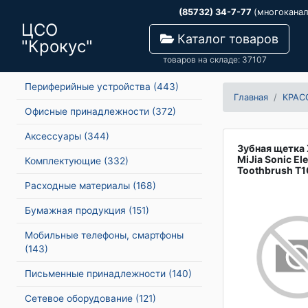
(85732) 34-7-77
(многокана
ЦСО
Каталог товаров
"Крокус"
товаров на складе: 37107
Периферийные устройства
(443)
Главная
КРАС
Офисные принадлежности
(372)
Аксессуары
(344)
Зубная щетка 
MiJia Sonic Ele
Комплектующие
(332)
Toothbrush T1
Расходные материалы
(168)
Бумажная продукция
(151)
Мобильные телефоны, смартфоны
(143)
Письменные принадлежности
(140)
Сетевое оборудование
(121)