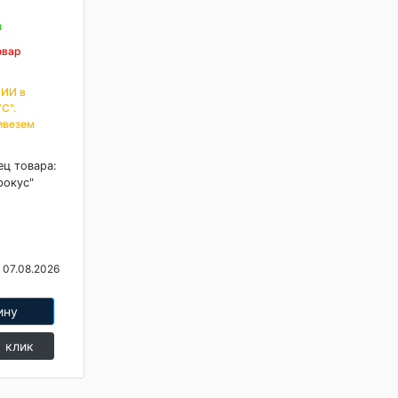
и
овар
ИИ в
С".
ивезем
ец товара:
рокус"
 07.08.2026
ину
1 клик